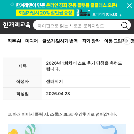
직무·AI
미디어
글쓰기·말하기·번역
작가·창작
아동·그림책
영
2026년 1회차 베스트 후기 당첨을 축하드
제목
립니다.
작성자
센터지기
작성일
2026.04.28
ㅇ
👇🏻아래 이미지 클릭 시, 스쿨IN BEST 수강후기로 넘어갑니다.